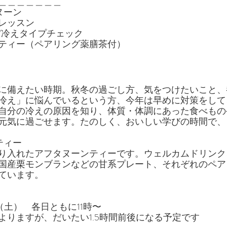
＿＿＿＿＿＿＿
ヌーン
レッスン
/冷えタイプチェック
ティー（ペアリング薬膳茶付）
に備えたい時期。秋冬の過ごし方、気をつけたいこと、
冷え」に悩んでいるという方、今年は早めに対策をして
自分の冷えの原因を知り、体質・体調にあった食べもの
元気に過ごせます。たのしく、おいしい学びの時間で、
ティー
り入れたアフタヌーンティーです。ウェルカムドリンク
国産栗モンブランなどの甘系プレート、それぞれのペア
ています。
1日（土）　各日ともに11時〜
よりますが、だいたい1.5時間前後になる予定です