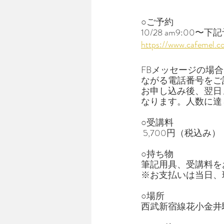
○ご予約
10/28 am9:0
https://www.cafemel.c
FBメッセージの場
ながる電話番号をご
お申し込み後、翌日
なります。人数に達
○受講料
 5,700円（税込み）
○持ち物
筆記用具、受講料を
※お支払いは当日、現
○場所
西武新宿線花小金井