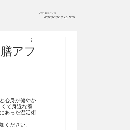
owner chef
watanabe izumi
＋薬膳アフ
と心身が健やか
しくて身近な養
にあった温活術
加ください。