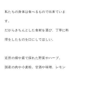
私たちの身体は食べるもので出来ていま
す。
だからきちんとした食材を選び、丁寧に料
理をした
ものを口にしてほしい。
近所の畑や庭で採れた野菜やハーブ。
国産の肉や小麦粉。甘酒や味噌、レモン
塩、ジャムなどの自家製調味料。
全てではないけれど、出来る範囲でこだわ
って、ご提供したいと思っています。
1ヵ月に1度だけオープンするカフェに、わ